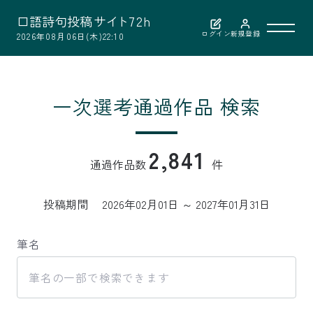
口
語
詩
句
投
稿
サ
イ
ト
7
2
h
ログイン
新規登録
2026年08月06日(木)22:10
利用案内
一次選考通過作品 検索
作品検索
2,841
通過作品数
件
選考結果
投稿期間
2026年02月01日 ～ 2027年01月31日
選者紹介
筆名
お問い合わせ
公益財団法人