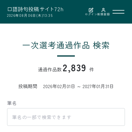
口
語
詩
句
投
稿
サ
イ
ト
7
2
h
ログイン
新規登録
2026年08月06日(木)13:35
利用案内
一次選考通過作品 検索
作品検索
2,839
通過作品数
件
選考結果
投稿期間
2026年02月01日 ～ 2027年01月31日
選者紹介
筆名
お問い合わせ
公益財団法人