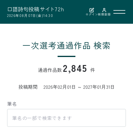
口
語
詩
句
投
稿
サ
イ
ト
7
2
h
ログイン
新規登録
2026年08月07日(金)14:30
利用案内
一次選考通過作品 検索
作品検索
2,845
通過作品数
件
選考結果
投稿期間
2026年02月01日 ～ 2027年01月31日
選者紹介
筆名
お問い合わせ
公益財団法人