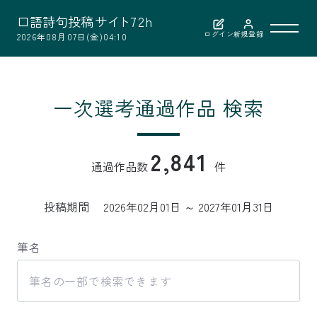
口
語
詩
句
投
稿
サ
イ
ト
7
2
h
ログイン
新規登録
2026年08月07日(金)04:10
利用案内
一次選考通過作品 検索
作品検索
2,841
通過作品数
件
選考結果
投稿期間
2026年02月01日 ～ 2027年01月31日
選者紹介
筆名
お問い合わせ
公益財団法人