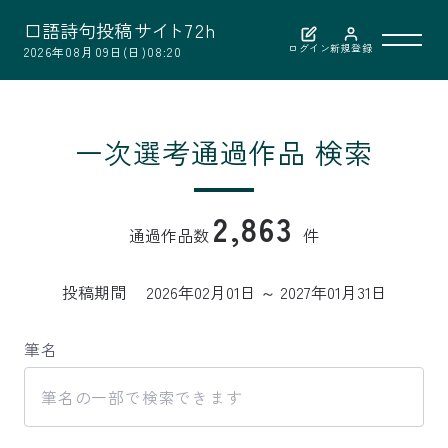
口
語
詩
句
投
稿
サ
イ
ト
7
2
h
ログイン
新規登録
2026年08月09日(日)08:20
利用案内
一次選考通過作品 検索
作品検索
2,863
通過作品数
件
選考結果
投稿期間
2026年02月01日 ～ 2027年01月31日
選者紹介
筆名
お問い合わせ
公益財団法人